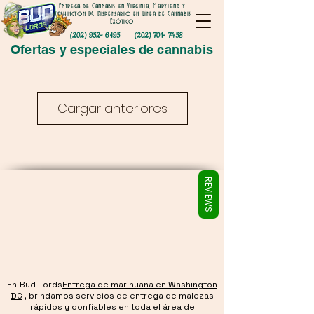
Γ
Entrega de Cannabis en Virginia, Maryland y
Washington DC Dispensario en Línea de Cannabis
Exótico
(202) 952- 6195
(202) 701- 7458
Ofertas y especiales de cannabis
Cargar anteriores
REVIEWS
En Bud Lords
Entrega de marihuana en Washington
DC
, brindamos servicios de entrega de malezas
rápidos y confiables en toda el área de