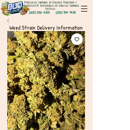
Entrega de Cannabis en Virginia, Maryland y
Washington DC Dispensario en Línea de Cannabis
Exótico
(202) 952- 6195
(202) 701- 7458
Weed Strain Delivery Information