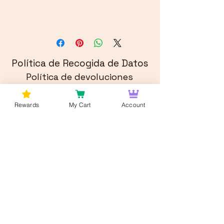
Política de Recogida de Datos
Política de devoluciones
Rewards
My Cart
Account
En Bud Lords
Entrega de marihuana en Washington
DC
, brindamos servicios de entrega de malezas
rápidos y confiables en toda el área de
Washington DC. Ofrecemos entrega gratuita de
marihuana a Virginia. Ofrecemos entrega gratuita
de marihuana a Maryland. Somos una empresa
familiar, comprometida a brindar a nuestros