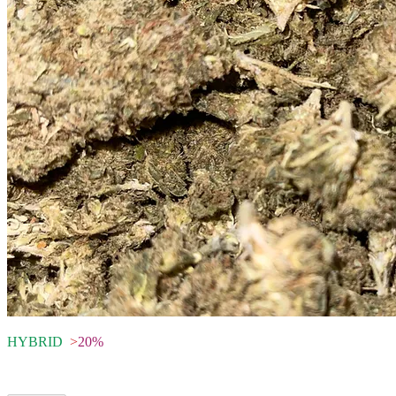
HYBRID
>
20%