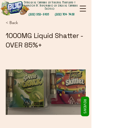
Γ
Entrega de Cannabis en Virginia, Maryland y
Washington DC Dispensario en Línea de Cannabis
Exótico
(202) 952- 6195
(202) 701- 7458
< Back
1000MG Liquid Shatter -
OVER 85%+
REVIEWS